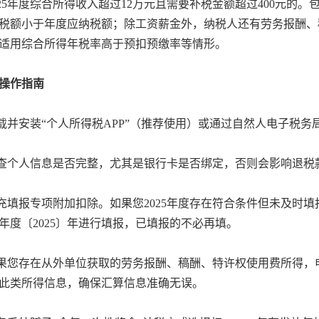
2025年度综合所得收入超过12万元且需要补税金额超过400元
税额小于年度应纳税额；除工资薪金外，纳税人还有劳务报酬、
适用综合所得年税率高于预扣预缴率等情形。
操作指南
载并安装“个人所得税APP”（推荐使用）或通过自然人电子税务局网站https:/
检查个人信息是否完整，尤其是银行卡是否绑定，否则会影响退税
补充填报专项附加扣除。如果您2025年度存在符合条件但未及时
年度〔2025〕年进行填报，已填报的不必再填。
如果您存在从外单位获取的劳务报酬、稿酬、特许权使用费所得，申
此类所得信息，确保汇算信息准确无误。