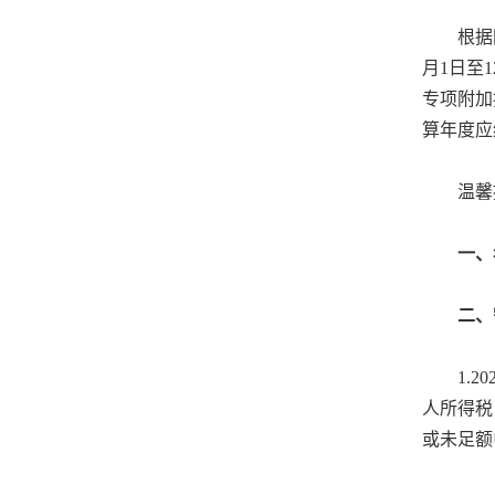
根据
月1日至
专项附加
算年度应
温馨
一、
二、
1.
人所得税
或未足额